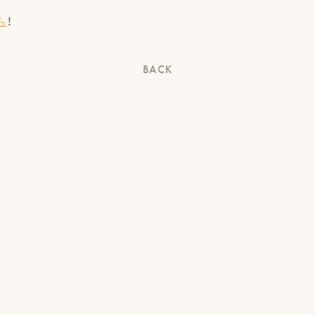
ら
！
BACK